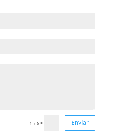
Enviar
=
1 + 6