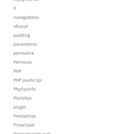
ñ
navegadores
ofuscar
padding
parametros
permalink
Permisos
PHP
PHP JavaScripr
PhpSysInfo
Plantillas
plugin
Prestashop
Privacidad
Programación web