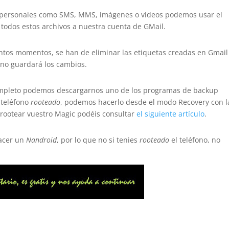
s personales como SMS, MMS, imágenes o videos podemos usar el
todos estos archivos a nuestra cuenta de GMail.
tintos momentos, se han de eliminar las etiquetas creadas en Gmail
 no guardará los cambios.
ompleto podemos descargarnos uno de los programas de backup
 teléfono
rooteado
, podemos hacerlo desde el modo Recovery con l
 rootear vuestro Magic podéis consultar
el siguiente artículo
.
hacer un
Nandroid
, por lo que no si tenies
rooteado
el teléfono, no