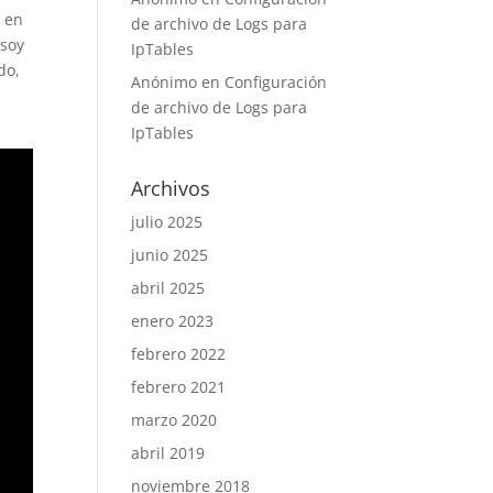
, en
de archivo de Logs para
 soy
IpTables
do,
Anónimo
en
Configuración
de archivo de Logs para
IpTables
Archivos
julio 2025
junio 2025
abril 2025
enero 2023
febrero 2022
febrero 2021
marzo 2020
abril 2019
noviembre 2018