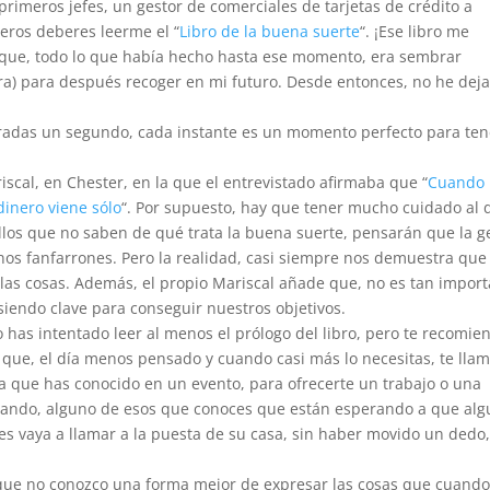
rimeros jefes, un gestor de comerciales de tarjetas de crédito a
eros deberes leerme el “
Libro de la buena suerte
“. ¡Ese libro me
r que, todo lo que había hecho hasta ese momento, era sembrar
abra) para después recoger en mi futuro. Desde entonces, no he dej
radas un segundo, cada instante es un momento perfecto para ten
scal, en Chester, en la que el entrevistado afirmaba que “
Cuando
dinero viene sólo
“. Por supuesto, hay que tener mucho cuidado al 
ellos que no saben de qué trata la buena suerte, pensarán que la g
nos fanfarrones. Pero la realidad, casi siempre nos demuestra que
las cosas. Además, el propio Mariscal añade que, no es tan impor
iendo clave para conseguir nuestros objetivos.
o has intentado leer al menos el prólogo del libro, pero te recomie
 que, el día menos pensado y cuando casi más lo necesitas, te lla
a que has conocido en un evento, para ofrecerte un trabajo o una
ando, alguno de esos que conoces que están esperando a que alg
es vaya a llamar a la puesta de su casa, sin haber movido un dedo,
e no conozco una forma mejor de expresar las cosas que cuando