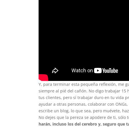
Y, para terminar esta pequeña reflexión, me gus
siempre al pié del cañón. No digo trabajar 15
tus clientes, pero sí trabajar duro en tu vida p
ayudar a otras personas, colaborar con ONGs,
escribe un blog, lo que sea, pero muévete, haz
No dejes que la pereza se apodere de ti, sólo 
harán, incluso los del cerebro y, seguro que t