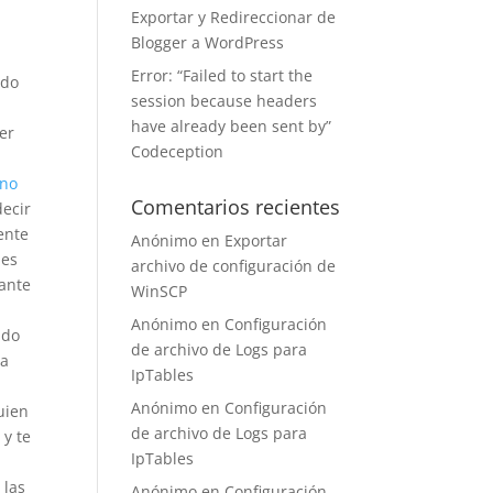
Exportar y Redireccionar de
Blogger a WordPress
Error: “Failed to start the
ado
session because headers
have already been sent by”
er
Codeception
 no
Comentarios recientes
decir
ente
Anónimo
en
Exportar
 es
archivo de configuración de
tante
WinSCP
Anónimo
en
Configuración
ndo
de archivo de Logs para
ma
IpTables
Anónimo
en
Configuración
uien
de archivo de Logs para
 y te
IpTables
 las
Anónimo
en
Configuración