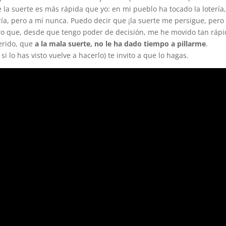
la suerte es más rápida que yo: en mi pueblo ha tocado la lotería
tería, pero a mí nunca. Puedo decir que ¡la suerte me persigue, pero
uro que, desde que tengo poder de decisión, me he movido tan rápi
erido, que
a la mala suerte, no le ha dado tiempo a pillarme
.
si lo has visto vuelve a hacerlo) te invito a que lo hagas.