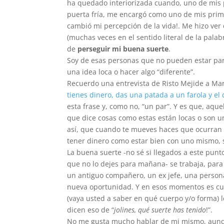
ha quedado interiorizada cuando, uno de mis p
puerta fría, me encargó como uno de mis prim
cambió mi percepción de la vida!. Me hizo ve
(muchas veces en el sentido literal de la pal
de
perseguir mi buena suerte
.
Soy de esas personas que no pueden estar pa
una idea loca o hacer algo “diferente”.
Recuerdo una entrevista de Risto Mejide a Mari
tienes dinero, das una patada a un farola y el 
esta frase y, como no, “un par”. Y es que, aqu
que dice cosas como estas están locas o son u
así, que cuando te mueves haces que ocurran 
tener dinero como estar bien con uno mismo, s
La buena suerte -no sé si llegados a este punt
que no lo dejes para mañana- se trabaja, para
un antiguo compañero, un ex jefe, una person
nueva oportunidad. Y en esos momentos es cu
(vaya usted a saber en qué cuerpo y/o forma) l
dicen eso de “
jolines, qué suerte has tenido
!”.
No me gusta mucho hablar de mi mismo, aunqu