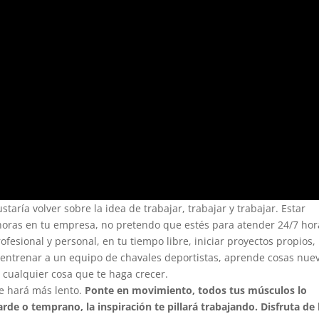
taría volver sobre la idea de trabajar, trabajar y trabajar. Estar
 horas en tu empresa, no pretendo que estés para atender 24/7 hor
rofesional y personal, en tu tiempo libre, iniciar proyectos propios,
 entrenar a un equipo de chavales deportistas, aprende cosas nue
 cualquier cosa que te haga crecer.
te hará más lento.
Ponte en movimiento, todos tus músculos lo
arde o temprano, la inspiración te pillará trabajando.
Disfruta de 