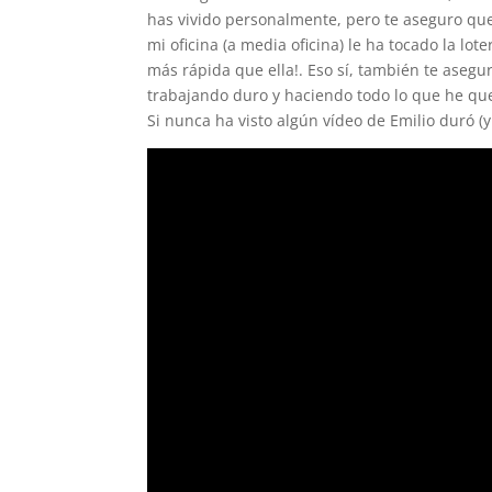
has vivido personalmente, pero te aseguro que 
mi oficina (a media oficina) le ha tocado la lo
más rápida que ella!. Eso sí, también te aseg
trabajando duro y haciendo todo lo que he qu
Si nunca ha visto algún vídeo de Emilio duró (y 