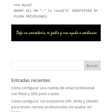
use mysql

GRANT ALL ON *.* to root@'%' IDENTIFIED BY 'passwo
Entradas recientes
Cómo configurar una cuenta de email profesional
con Plesk y DNS paso a paso
Cómo configurar correctamente SPF, DKIM y DMARC
para enviar correos profesionales sin acabar en