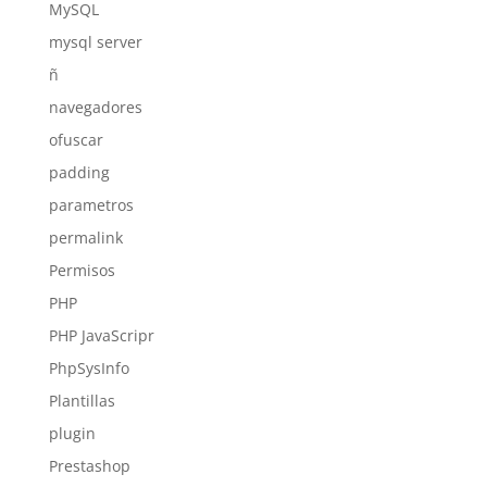
MySQL
mysql server
ñ
navegadores
ofuscar
padding
parametros
permalink
Permisos
PHP
PHP JavaScripr
PhpSysInfo
Plantillas
plugin
Prestashop