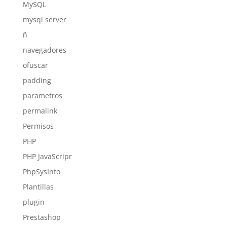
MySQL
mysql server
ñ
navegadores
ofuscar
padding
parametros
permalink
Permisos
PHP
PHP JavaScripr
PhpSysInfo
Plantillas
plugin
Prestashop