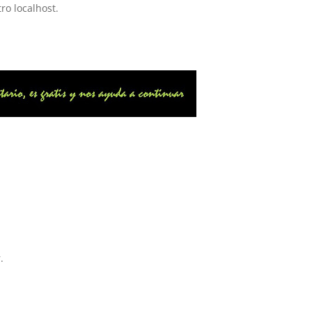
tro localhost.
.