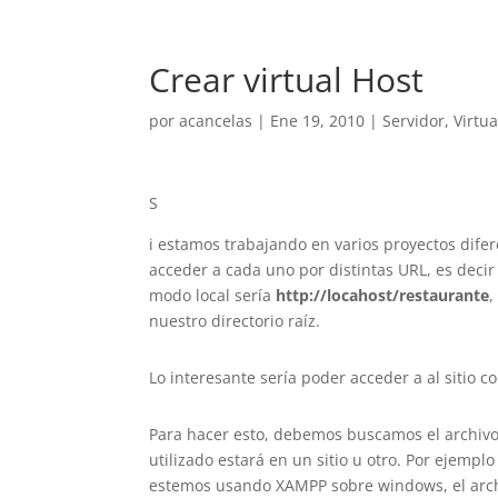
Crear virtual Host
por
acancelas
|
Ene 19, 2010
|
Servidor
,
Virtua
S
i estamos trabajando en varios proyectos dife
acceder a cada uno por distintas URL, es deci
modo local sería
http://locahost/restaurante
,
nuestro directorio raíz.
Lo interesante sería poder acceder a al sitio c
Para hacer esto, debemos buscamos el archivo 
utilizado estará en un sitio u otro. Por ejemp
estemos usando XAMPP sobre windows, el arc