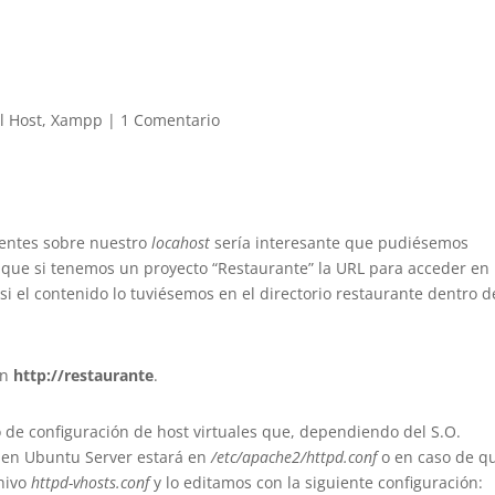
l Host
,
Xampp
|
1 Comentario
rentes sobre nuestro
locahost
sería interesante que pudiésemos
r que si tenemos un proyecto “Restaurante” la URL para acceder en
 si el contenido lo tuviésemos en el directorio restaurante dentro d
on
http://restaurante
.
de configuración de host virtuales que, dependiendo del S.O.
lo en Ubuntu Server estará en
/etc/apache2/httpd.conf
o en caso de q
hivo
httpd-vhosts.conf
y lo editamos con la siguiente configuración: