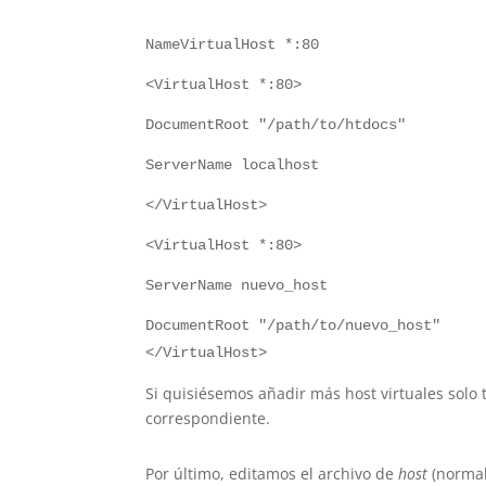
NameVirtualHost *:80
<VirtualHost *:80>
DocumentRoot "/path/to/htdocs"
ServerName localhost
</VirtualHost>
<VirtualHost *:80>
ServerName nuevo_host
DocumentRoot "/path/to/nuevo_host"
</VirtualHost>
Si quisiésemos añadir más host virtuales solo
correspondiente.
Por último, editamos el archivo de
host
(norma