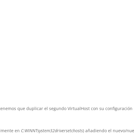
 tenemos que duplicar el segundo VirtualHost con su configuración
lmente en
C:WINNTsystem32driversetchosts
) añadiendo el nuevo/nu