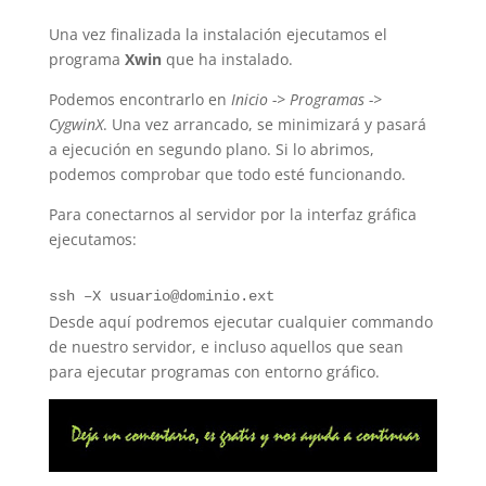
Una vez finalizada la instalación ejecutamos el
programa
Xwin
que ha instalado.
Podemos encontrarlo en
Inicio -> Programas ->
CygwinX
. Una vez arrancado, se minimizará y pasará
a ejecución en segundo plano. Si lo abrimos,
podemos comprobar que todo esté funcionando.
Para conectarnos al servidor por la interfaz gráfica
ejecutamos:
ssh –X usuario@dominio.ext
Desde aquí podremos ejecutar cualquier commando
de nuestro servidor, e incluso aquellos que sean
para ejecutar programas con entorno gráfico.