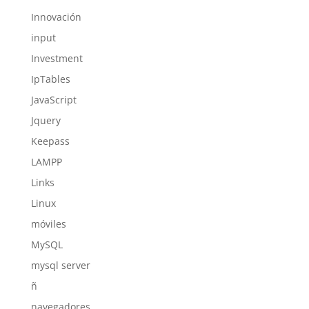
Innovación
input
Investment
IpTables
JavaScript
Jquery
Keepass
LAMPP
Links
Linux
móviles
MySQL
mysql server
ñ
navegadores