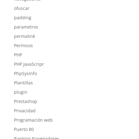
ofuscar
padding
parametros
permalink
Permisos
PHP
PHP JavaScripr
PhpSysInfo
Plantillas
plugin
Prestashop
Privacidad
Programación web
Puerto 80
Ranking Navegadores