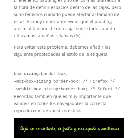
E
l elemento padding es uno de los más utilizados a
la hora de definir espacios dentro de las cajas, pero
si no tenemos cuidado puede afectar al tamaño de
estas. Es muy importante evitar que el padding
afecte al tamaño de una caja, sobre todo cuando
utilizamos tamaños relativos (%).
Para evitar este problema, debemos añadir las
siguiente propiedades al estilo de la etiqueta
box-sizing:border-box;
-moz-box-sizing:border-box; /* Firefox */
-webkit-box-sizing:border-box; /* Safari */
Recordad también que es muy importante que
validéis en todos los navegadores la correcta
reproducción de vuestros estilos