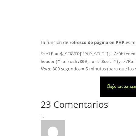
La función de
refresco de página en PHP
es mu
$self = $_SERVER['PHP_SELF']; //Obtenem
header("refresh:300; url=$self"); //Ref
Nota:
300 segundos = 5 minutos (para que los 
23 Comentarios