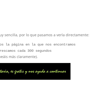
y sencilla, por lo que pasamos a verla directamente:
os la página en la que nos encontramos
rescamos cada 300 segundos
veáis más claramente).