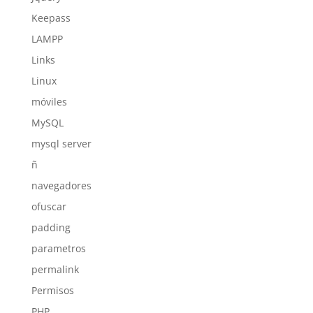
Keepass
LAMPP
Links
Linux
móviles
MySQL
mysql server
ñ
navegadores
ofuscar
padding
parametros
permalink
Permisos
PHP